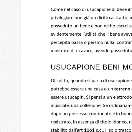
Come nel caso di usucapione di bene immo
privilegiare non già un diritto astratto
posseduto un bene e non ne ho esercitat
evidentemente l’utilità che il bene aveva
percepita bassa o persino nulla, contra
mostrato di ricavare, avendo posseduto 
USUCAPIONE BENI MO
Di solito, quando si parla di usucapion
potrebbe essere una casa o un
terreno 
essere usucapiti. Si pensi a un elettro
musicale, una collezione. Se ordinaria
dopo un possesso continuato e in buona
registrato, in assenza di titolo idoneo,
stabilito dall’
art 1161 c.c.
. Il solo tras