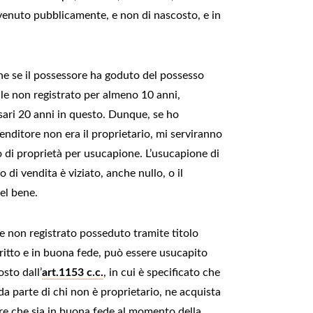
venuto pubblicamente, e non di nascosto, e in
che se il possessore ha goduto del possesso
ile non registrato per almeno 10 anni,
sari 20 anni in questo. Dunque, se ho
enditore non era il proprietario, mi serviranno
to di proprietà per usucapione. L’usucapione di
di vendita è viziato, anche nullo, o il
el bene.
e non registrato posseduto tramite titolo
iritto e in buona fede, può essere usucapito
sto dall’
art.1153 c.c.
, in cui è specificato che
da parte di chi non è proprietario, ne acquista
re che sia in buona fede al momento della